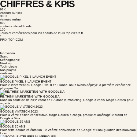
CHIFFRES & KPIS
91K
visiteurs sur site
300K
visiteurs online
800
contacts c-level & kofs
100
Tours et conférences pour les boards de leurs top clients fr
1
PRIX TOP COM
Innovation
Stand
Scénographie
Meet up
Technologie
Nos projets
similaires
GOOGLE PIXEL 8 LAUNCH EVENT
Pour le lancement du Google Pixel 8 en France, nous avons déployé la première expérience
physique Go...
RE:THINK MARKETING WITH GOOGLE AI
Dans un contexte de plein essor de l'IA dans le marketing, Google a choisi Magic Garden pour
organis...
GOOGLE VIVATECH 2023
Pour la 2ème édition consécutive, Magic Garden a conçu, produit et aménagé le stand de
Google à Viva...
GOOGLE 25 ANS
Pour cette double célébration - le 25ème anniversaire de Google et l’inauguration des nouveaux
locau...