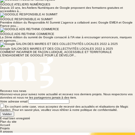
GOOGLE ATELIERS NUMÉRIQUES
Depuis 10 ans, les Ateliers Numériques de Google proposent des formations gratuites et
accessibles à...
GOOGLE RESPONSIBLE AI SUMMIT
Première édition du Responsible AI Summit L’agence a collaboré avec Google EMEA et Google
France pou...
GOOGLE ADS RE/THINK COMMERCE
La 2ème édition du summit de Google consacré à l'IA vise à encourager annonceurs, marques
et agences...
Google SALON DES MAIRES ET DES COLLECTIVITÉS LOCALES 2022 à 2025
COMMENT INCARNER DE FAÇON LUDIQUE, ACCESSIBLE ET TERRITORIALE
L'ENGAGEMENT DE GOOGLE POUR LE DÉVELOP...
Recevez nos news
Abonnez-vous pour suivez notre actualité et recevez nos derniers projets. Nous respectons vos
données et nous ne les partagerons jamais à des tiers.
Votre adresse email
En cochant cette case, vous acceptez de recevoir des actualités et réalisations de Magic
Garden. Pour en savoir plus, veuillez vous référer à notre politique de confidentialité.
Valider
E-mail bien enregistré
Plan du site
Accueil
Projets
À propos
Engagements