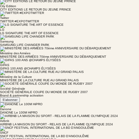
City Edition
CITY EDITIONS LE RETOUR DU JEUNE PRINCE
Twitter
TWITTER #EXPOTWITTER
LG
LG SIGNATURE THE ART OF ESSENCE
Samsung
SAMSUNG LIFE CHANGER PARK
Ministère des Armées
MINISTÈRE DES ARMÉES 70ème ANNIVERSAIRE DU DÉBARQUEMENT
GIFAS
GIFAS 100 ANS @CHAMPS ÉLYSÉES
Ministère de la Culture
MINISTÈRE DE LA CULTURE RUE AU GRAND PALAIS
Société Générale
SOCIÉTÉ GÉNÉRALE COUPE DU MONDE DE RUGBY 2007
Brand & partnership activation
S'abonner
Danone
DANONE Le 100M HiPRO
Airbnb
AIRBNB LA MAISON DU SPORT - RELAIS DE LA FLAMME OLYMPIQUE 2024
SNCF
SNCF FESTIVAL INTERNATIONAL DE LA BD D’ANGOULÊME