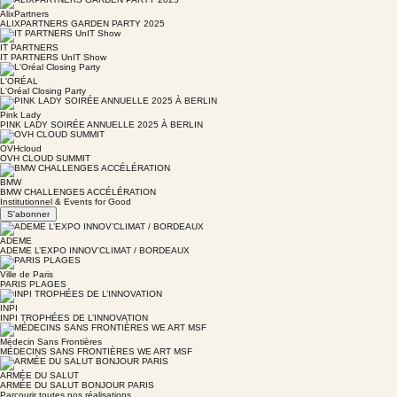
AlixPartners
ALIXPARTNERS GARDEN PARTY 2025
IT PARTNERS
IT PARTNERS UnIT Show
L'ORÉAL
L'Oréal Closing Party
Pink Lady
PINK LADY SOIRÉE ANNUELLE 2025 À BERLIN
OVHcloud
OVH CLOUD SUMMIT
BMW
BMW CHALLENGES ACCÉLÉRATION
Institutionnel & Events for Good
S'abonner
ADEME
ADEME L’EXPO INNOV’CLIMAT / BORDEAUX
Ville de Paris
PARIS PLAGES
INPI
INPI TROPHÉES DE L’INNOVATION
Médecin Sans Frontières
MÉDECINS SANS FRONTIÈRES WE ART MSF
ARMÉE DU SALUT
ARMÉE DU SALUT BONJOUR PARIS
Parcourir toutes nos réalisations