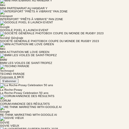
Mini
MINI PARTENARIAT AU HANGAR Y
Intersport
INTERSPORT "PRÊTS À VIBRAYE” FAN ZONE
Google
GOOGLE PIXEL 8 LAUNCH EVENT
Société Générale
SOCIÉTÉ GÉNÉRALE PHOTOBOX COUPE DU MONDE DE RUGBY 2023
Mini
MINI ACTIVATION WE LOVE GREEN
BMW
BMW LES VOILES DE SAINT-TROPEZ
Technopol
TECHNO PARADE
Corporate & MICE
S'abonner
La Roche-Posay
La Roche-Posay Celebration 50 ans
CORUM
CORUM ANNONCE DES RÉSULTATS
Google
RE:THINK MARKETING WITH GOOGLE AI
GGVIE
GGVIE VŒUX