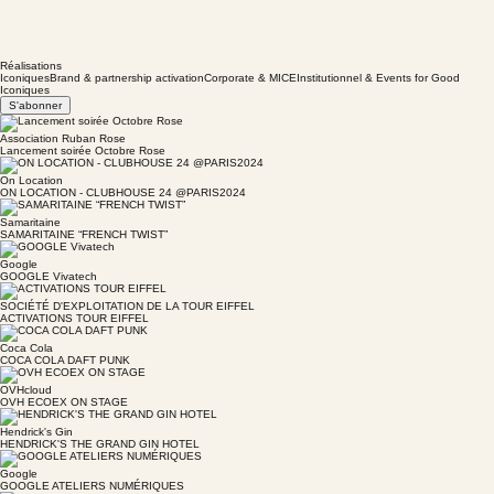
Réalisations
Iconiques
Brand & partnership activation
Corporate & MICE
Institutionnel & Events for Good
Iconiques
S'abonner
Association Ruban Rose
Lancement soirée Octobre Rose
On Location
ON LOCATION - CLUBHOUSE 24 @PARIS2024
Samaritaine
SAMARITAINE “FRENCH TWIST”
Google
GOOGLE Vivatech
SOCIÉTÉ D'EXPLOITATION DE LA TOUR EIFFEL
ACTIVATIONS TOUR EIFFEL
Coca Cola
COCA COLA DAFT PUNK
OVHcloud
OVH ECOEX ON STAGE
Hendrick's Gin
HENDRICK'S THE GRAND GIN HOTEL
Google
GOOGLE ATELIERS NUMÉRIQUES