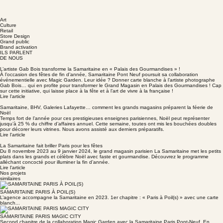
Art
Culture
Retail
Store Design
Grand public
Brand activation
ILS PARLENT
DE NOUS
L’artiste Gab Bois transforme la Samaritaine en « Palais des Gourmandises » !
À l’occasion des fêtes de fin d’année, Samaritaine Pont Neuf poursuit sa collaboration
événementielle avec Magic Garden. Leur idée ? Donner carte blanche à l’artiste photographe
Gab Bois… qui en profite pour transformer le Grand Magasin en Palais des Gourmandises ! Cap
sur cette initiative, qui laisse place à la fête et à l’art de vivre à la française !
Lire l'article
Samaritaine, BHV, Galeries Lafayette… comment les grands magasins préparent la féerie de
Noël
Temps fort de l’année pour ces prestigieuses enseignes parisiennes, Noël peut représenter
jusqu’à 25 % du chiffre d’affaires annuel. Cette semaine, toutes ont mis les bouchées doubles
pour décorer leurs vitrines. Nous avons assisté aux derniers préparatifs.
Lire l'article
La Samaritaine fait briller Paris pour les fêtes
Du 8 novembre 2023 au 9 janvier 2024, le grand magasin parisien La Samaritaine met les petits
plats dans les grands et célèbre Noël avec faste et gourmandise. Découvrez le programme
alléchant concocté pour illuminer la fin d’année.
Lire l'article
Nos projets
similaires
SAMARITAINE PARIS À POIL(S)
L’agence accompagne la Samaritaine en 2023. 1er chapitre : « Paris à Poil(s) » avec une carte
blanch...
SAMARITAINE PARIS MAGIC CITY
Second chapitre de la collaboration Magic Garden avec la Samaritaine Paris Pont-Neuf. En