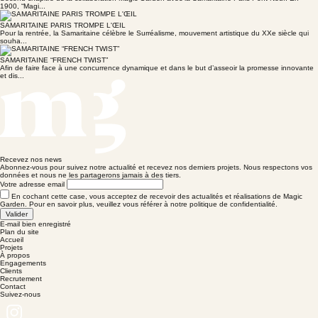
1900, “Magi...
SAMARITAINE PARIS TROMPE L'ŒIL
Pour la rentrée, la Samaritaine célèbre le Surréalisme, mouvement artistique du XXe siècle qui
souha...
SAMARITAINE “FRENCH TWIST”
Afin de faire face à une concurrence dynamique et dans le but d’asseoir la promesse innovante
et dis...
Recevez nos news
Abonnez-vous pour suivez notre actualité et recevez nos derniers projets. Nous respectons vos
données et nous ne les partagerons jamais à des tiers.
Votre adresse email
En cochant cette case, vous acceptez de recevoir des actualités et réalisations de Magic
Garden. Pour en savoir plus, veuillez vous référer à notre politique de confidentialité.
Valider
E-mail bien enregistré
Plan du site
Accueil
Projets
À propos
Engagements
Clients
Recrutement
Contact
Suivez-nous